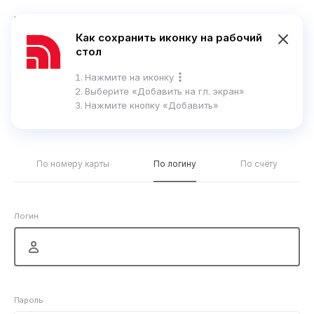
En
Как сохранить иконку на рабочий
стол
Справка
Нажмите на иконку
Выберите
«Добавить на гл. экран»
Нажмите кнопку «Добавить»
Вход в интернет-банк
По номеру карты
По логину
По счёту
Логин
Пароль